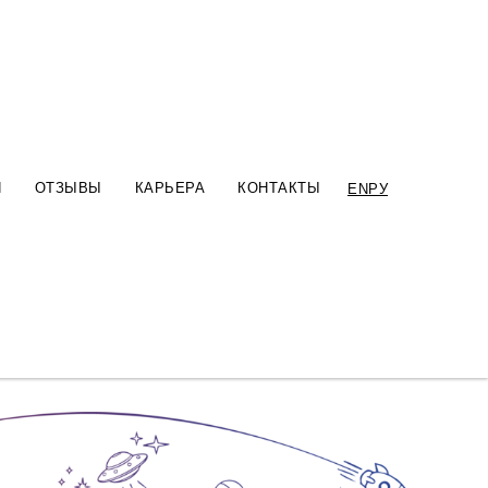
робовали много разных форматов
Я
ОТЗЫВЫ
КАРЬЕРА
КОНТАКТЫ
EN
РУ
ом виде вот уже более 10 лет.
 (лица принимающие решения