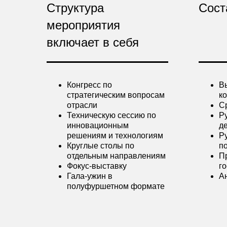
Структура
Сост
мероприятия
включает в себя
Конгресс по
В
стратегическим вопросам
к
отрасли
С
Техническую сессию по
Р
инновационным
д
решениям и технологиям
Р
Круглые столы по
п
отдельным направлениям
П
Фокус-выставку
г
Гала-ужин в
А
полуфуршетном формате