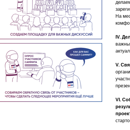
делаем
зареги
На мес
комфор
IV. Д
важных
актуал
V. Св
органи
участн
презе
VI. С
резул
проек
старто