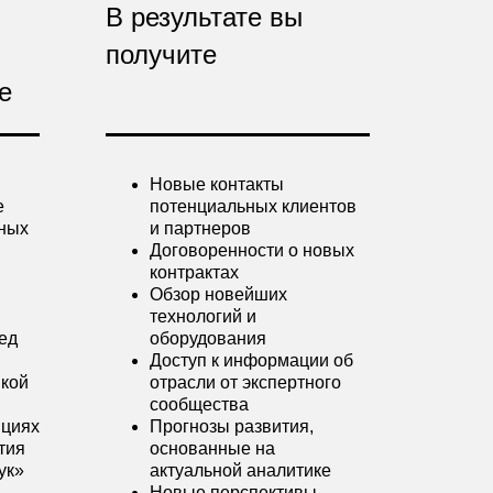
В результате вы
получите
е
Новые контакты
е
потенциальных клиентов
ных
и партнеров
Договоренности о новых
контрактах
Обзор новейших
технологий и
ед
оборудования
Доступ к информации об
икой
отрасли от экспертного
сообщества
нциях
Прогнозы развития,
тия
основанные на
ук»
актуальной аналитике
Новые перспективы