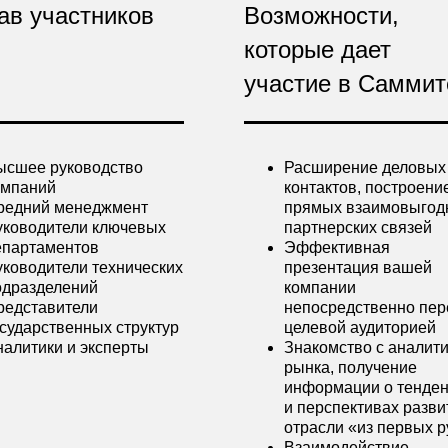
ав участников
Возможности,
которые дает
участие в Саммит
ысшее руководство
Расширение деловых
омпаний
контактов, построени
редний менеджмент
прямых взаимовыгод
уководители ключевых
партнерских связей
епартаментов
Эффективная
уководители технических
презентация вашей
одразделений
компании
редставители
непосредственно пер
осударственных структур
целевой аудиторией
налитики и эксперты
Знакомство с аналит
рынка, получение
информации о тенде
и перспективах разви
отрасли «из первых р
Взаимодействие