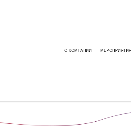
вые шаги
как организаторы мероприятий - мы переп
О КОМПАНИИ
МЕРОПРИЯТИ
ишли к формату Саммит и делаем мероприятия в так
елили:
20-300 человек) и исключительно целевая аудитория
олучить от участия максимальную отдачу.