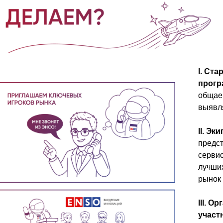
I. Ст
прог
общаем
выявл
II. Эк
предст
серви
лучших
рынок 
III. 
участ